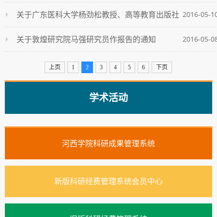
究所所长、法学院博士生导师金邦贵教授来我校作学术报
关于广东医科大学杨劲松教授、高等教育出版社
2016-05-1
的通知
张虹副主任作报告的通知
关于敦煌研究院马强研究员作报告的通知
2016-05-0
上页
1
2
3
4
5
6
下页
学术活动
河西学院科研成果管理系统
新版科研经费管理系统会员中心