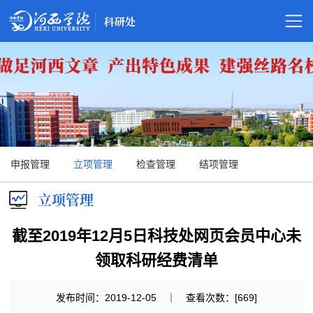
网
站
部
首
门
项
页
概
目
成
申报管理
立项管理
检查管理
结项管理
况
管
果
学
立项管理
理
管
术
基
截至2019年12月5日科技处网页会员中心未
理
交
地
制
领取科研经费清单
流
平
度
下
发布时间：2019-12-05 ｜ 查看次数：[
669
]
和
台