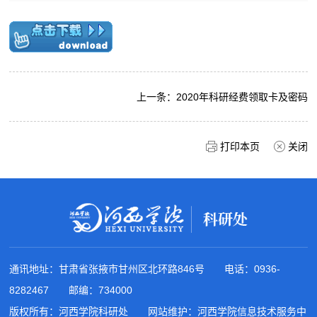
文
载
综
产
件
专
合
学
区
管
研
理
上一条：
2020年科研经费领取卡及密码
合
打印本页
关闭
作
通讯地址：甘肃省张掖市甘州区北环路846号 电话：0936-
8282467 邮编：734000
版权所有：河西学院科研处 网站维护：河西学院信息技术服务中