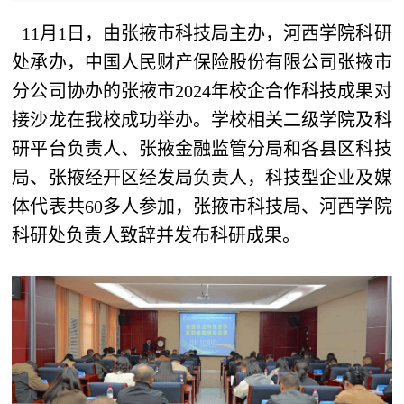
文
载
综
11月1日，由张掖市科技局主办，河西学院科研
产
件
专
合
处承办，中国人民财产保险股份有限公司张掖市
学
区
管
分公司协办的张掖市2024年校企合作科技成果对
接沙龙在我校成功举办。学校相关二级学院及科
研
理
研平台负责人、张掖金融监管分局和各县区科技
合
局、张掖经开区经发局负责人，科技型企业及媒
作
体代表共60多人参加，张掖市科技局、河西学院
科研处负责人致辞并发布科研成果。