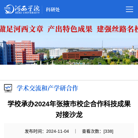
网
站
部
首
门
项
页
概
目
成
况
管
果
学
学术交流和产学研合作
理
管
术
基
学校承办2024年张掖市校企合作科技成果
理
交
地
制
对接沙龙
流
平
度
下
发布时间：2024-11-04 ｜ 查看次数：[
338
]
和
台